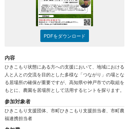
カウンセリング機関
働きたい方へ
PDFをダウンロード
働く前に
ボランティアしたい方への情報
内容
就職の相談や情報
ひきこもり状態にある方への支援において、地域における
学びたい方へ
人と人との交流を目的とした多様な「つながり」の場とな
る居場所の確保が重要ですが、高知県や神戸市での取組を
研修や講座
もとに、農園を居場所として活用するヒントを探ります。
全寮制の県立フリースクール
参加対象者
ひきこもり支援団体、市町ひきこもり支援担当者、市町農
連絡したい方へ
福連携担当者
イベント情報連絡用フォーム