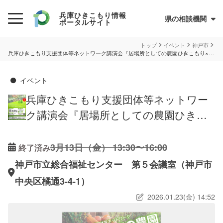
兵庫ひきこもり情報
県の相談機関
ポータルサイト
初めての方へ
トップ
イベント
神戸市
兵庫ひきこもり支援団体等ネットワーク講演会『居場所としての農園ひきこもり×農園』
ひきこもりとは？
イベント
ひきこもり当事者のためのQ&A集
兵庫ひきこもり支援団体等ネットワー
サイトについて
兵庫県ひきこもり総合支援センター
ク講演会『居場所としての農園ひきこ
もり×農園』
情報が必要な方へ
3月13日（金） 13:30〜16:00
終了済み
情報について
神戸市立総合福祉センター 第５会議室（神戸市
お住まいの市町での支援
中央区橘通3-4-1）
民間の支援団体（県ネットワーク加入団体）
2026.01.23(金) 14:52
兵庫ひきこもり相談支援センター
オンライン居場所