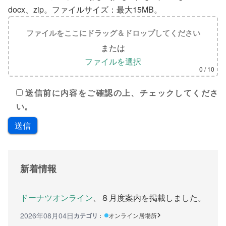
docx、zip。ファイルサイズ：最大15MB。
カウンセリング機関
ファイルをここにドラッグ＆ドロップしてください
働きたい方へ
または
ファイルを選択
働く前に
0
/ 10
ボランティアしたい方への情報
送信前に内容をご確認の上、チェックしてくださ
い。
就職の相談や情報
学びたい方へ
研修や講座
新着情報
全寮制の県立フリースクール
連絡したい方へ
ドーナツオンライン
、８月度案内を掲載しました。
2026年08月04日
カテゴリ :
オンライン居場所
イベント情報連絡用フォーム