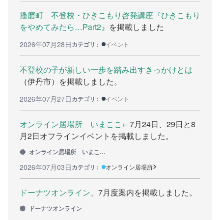
播磨町 不登校・ひきこもり啓発講座『ひきこもり
問い合わせのある方に
をやめてみたら…Part2』
を掲載しました
2026年07月28日
カテゴリ :
イベント
不登校の子が新しい一歩を踏み出すきっかけとは
検
（伊丹市）を掲載しました。
索:
2026年07月27日
カテゴリ :
イベント
オンライン居場所 いまここ←
7月24日、29日と8
月2日オフラインイベントを掲載しました。
オンライン居場所 いまここ←
2026年07月03日
カテゴリ :
オンライン居場所
ドーナツオンライン
、7月度案内を掲載しました。
ドーナツオンライン