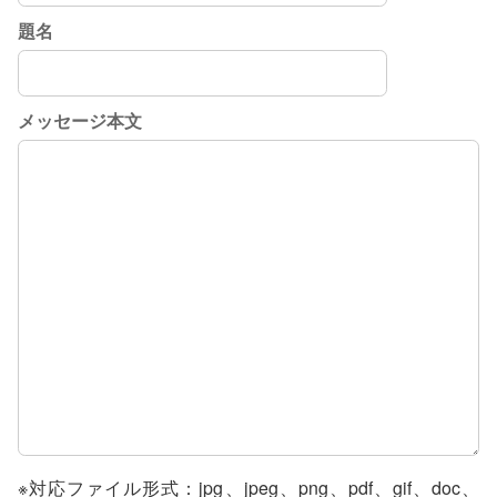
支援をする上でのヒント
題名
メディア掲載
行政などの情報
メッセージ本文
自治体などの調査
リンク集
助成金等の情報
相談したい方へ
相談する前に
兵庫県ひきこもり総合支援センター
兵庫ひきこもり相談支援センター
※対応ファイル形式：jpg、jpeg、png、pdf、gif、doc、
女性のための悩み相談