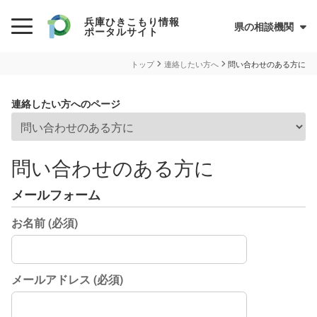
兵庫ひきこもり情報
県の相談機関
ポータルサイト
初めての方へ
トップ
連絡したい方へ
問い合わせのある方に
ひきこもりとは？
連絡したい方へのページ
ひきこもり当事者のためのQ&A集
サイトについて
兵庫県ひきこもり総合支援センター
問い合わせのある方に
情報が必要な方へ
メールフォーム
情報について
お名前 (
必須
)
お住まいの市町での支援
民間の支援団体（県ネットワーク加入団体）
メールアドレス (
必須
)
兵庫ひきこもり相談支援センター
オンライン居場所