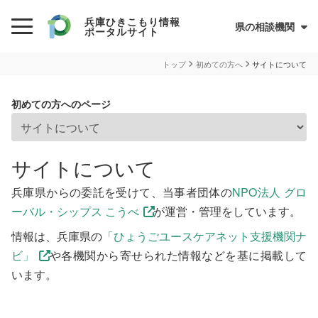
兵庫ひきこもり情報
県の相談機関
ポータルサイト
初めての方へ
トップ
初めての方へ
サイトについて
ひきこもりとは？
初めての方へのページ
ひきこもり当事者のためのQ&A集
サイトについて
兵庫県ひきこもり総合支援センター
サイトについて
情報が必要な方へ
兵庫県からの委託を受けて、当事者団体の
NPO法人 グロ
ーバル・シップス こうべ
が運営・管理をしています。
情報について
情報は、兵庫県の
「ひょうごユースケアネット支援機関ナ
お住まいの市町での支援
ビ」
や各機関から寄せられた情報などを基に掲載して
います。
民間の支援団体（県ネットワーク加入団体）
兵庫ひきこもり相談支援センター
オンライン居場所