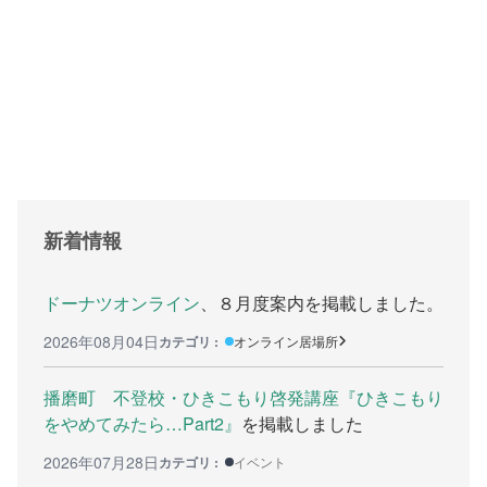
支援をする上でのヒント
メディア掲載
行政などの情報
自治体などの調査
リンク集
新着情報
助成金等の情報
相談したい方へ
ドーナツオンライン
、８月度案内を掲載しました。
2026年08月04日
カテゴリ :
オンライン居場所
相談する前に
兵庫県ひきこもり総合支援センター
播磨町 不登校・ひきこもり啓発講座『ひきこもり
をやめてみたら…Part2』
を掲載しました
兵庫ひきこもり相談支援センター
2026年07月28日
カテゴリ :
イベント
女性のための悩み相談