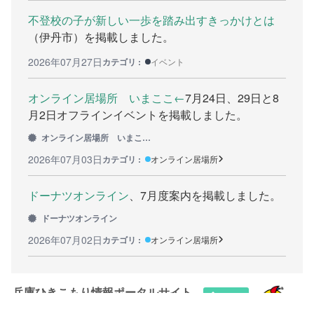
不登校の子が新しい一歩を踏み出すきっかけとは
カウンセリング機関
（伊丹市）を掲載しました。
働きたい方へ
2026年07月27日
カテゴリ :
イベント
働く前に
オンライン居場所 いまここ←
7月24日、29日と8
月2日オフラインイベントを掲載しました。
ボランティアしたい方への情報
オンライン居場所 いまここ←
就職の相談や情報
2026年07月03日
カテゴリ :
オンライン居場所
学びたい方へ
ドーナツオンライン
、7月度案内を掲載しました。
研修や講座
ドーナツオンライン
2026年07月02日
カテゴリ :
オンライン居場所
全寮制の県立フリースクール
連絡したい方へ
兵庫ひきこもり情報ポータルサイト
イベント情報連絡用フォーム