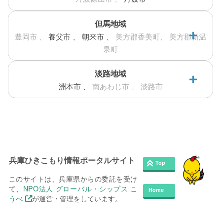
連絡協議会・ネットワーク
相談支援
居場所
実施事業：
カウンセリング機関
赤穂市におけるひきこもり支援
当事者会・家族会
その他
当事者会・家族会
その他
但馬地域
丹波市
神崎郡市川町
高砂市
相談支援
居場所
実施事業：
豊岡市
養父市
朝来市
美方郡香美町
美方郡新温
働きたい方へ
連絡協議会・ネットワーク
泉町
川辺郡猪名川町
丹波市におけるひきこもり支援
市川町におけるひきこもり支援
高砂市におけるひきこもり支援
当事者会・家族会
その他
働く前に
相談支援
居場所
相談支援
その他
実施事業：
相談支援
実施事業：
実施事業：
淡路地域
養父市
猪名川町におけるひきこもり支援
連絡協議会・ネットワーク
ボランティアしたい方への情報
洲本市
南あわじ市
淡路市
宍粟市
当事者会・家族会
相談支援
居場所
実施事業：
神崎郡福崎町
加古郡播磨町
就職の相談や情報
養父市におけるひきこもり支援
洲本市
宍粟市におけるひきこもり支援
相談支援
居場所
実施事業：
学びたい方へ
福崎町におけるひきこもり支援
播磨町におけるひきこもり支援
連絡協議会・ネットワーク
相談支援
居場所
実施事業：
洲本市におけるひきこもり支援
相談支援
居場所
相談支援
当事者会・家族会
連絡協議会・ネットワーク
実施事業：
実施事業：
研修や講座
相談支援
居場所
実施事業：
当事者会・家族会
サポーター養成
兵庫ひきこもり情報ポータルサイト
朝来市
連絡協議会・ネットワーク
全寮制の県立フリースクール
その他
このサイトは、兵庫県からの委託を受け
当事者会・家族会
その他
て、
NPO法人 グローバル・シップス こ
連絡したい方へ
朝来市におけるひきこもり支援
うべ
が運営・管理をしています。
揖保郡太子町
当事者会・家族会
相談支援
実施事業：
©2026
兵庫ひきこもり情報ポータルサイト
.All rights
イベント情報連絡用フォーム