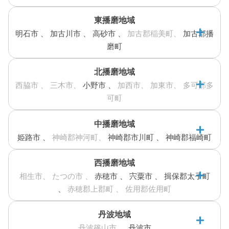
その他
支援をする上でのヒント
尼崎市におけるひきこもり支援
東播磨地域
伊丹市
相談支援
居場所
実施事業：
メディア掲載
明石市
加古川市
高砂市
加古郡稲美町
加古郡播
連絡協議会・ネットワーク
磨町
伊丹市におけるひきこもり支援
行政などの情報
当事者会・家族会
相談支援
実施事業：
北播磨地域
明石市
自治体などの調査
西脇市
三木市
小野市
加西市
加東市
多可郡多
西宮市
リンク集
可町
宝塚市
明石市におけるひきこもり支援
助成金等の情報
西宮市におけるひきこもり支援
相談支援
居場所
実施事業：
中播磨地域
小野市
宝塚市におけるひきこもり支援
連絡協議会・ネットワーク
相談支援
居場所
実施事業：
相談したい方へ
姫路市
神崎郡神河町
神崎郡市川町
神崎郡福崎町
相談支援
居場所
当事者会・家族会
その他
実施事業：
連絡協議会・ネットワーク
小野市におけるひきこもり支援
当事者会・家族会
西播磨地域
姫路市
相談する前に
相談支援
その他
実施事業：
相生市
たつの市
赤穂市
宍粟市
揖保郡太子町
川西市
加古川市
兵庫県ひきこもり総合支援センター
赤穂郡上郡町
佐用郡佐用町
芦屋市
姫路市におけるひきこもり支援
兵庫ひきこもり相談支援センター
川西市におけるひきこもり支援
加古川市におけるひきこもり支援
相談支援
居場所
実施事業：
丹波地域
赤穂市
芦屋市におけるひきこもり支援
相談支援
居場所
連絡協議会・ネットワーク
相談支援
実施事業：
実施事業：
女性のための悩み相談
丹波篠山市
丹波市