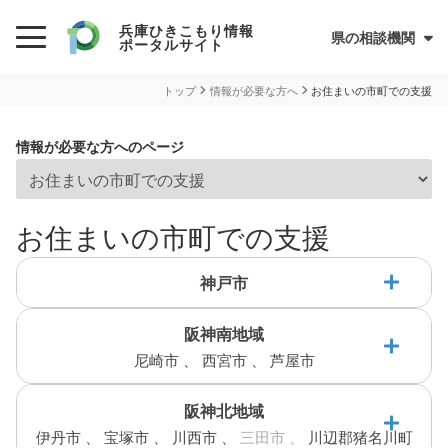
兵庫ひきこもり情報
県の相談機関
ポータルサイト
初めての方へ
トップ
情報が必要な方へ
お住まいの市町での支援
ひきこもりとは？
情報が必要な方へのページ
ひきこもり当事者のためのQ&A集
サイトについて
兵庫県ひきこもり総合支援センター
お住まいの市町での支援
情報が必要な方へ
神戸市
情報について
阪神南地域
お住まいの市町での支援
神戸市におけるひきこもり支援
尼崎市
西宮市
芦屋市
相談支援
居場所
実施事業：
民間の支援団体（県ネットワーク加入団体）
兵庫ひきこもり相談支援センター
連絡協議会・ネットワーク
阪神北地域
尼崎市
オンライン居場所
当事者会・家族会
サポーター養成
伊丹市
宝塚市
川西市
三田市
川辺郡猪名川町