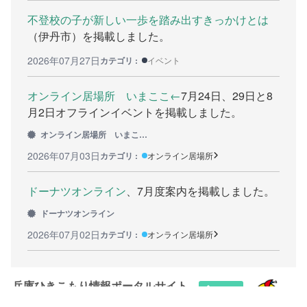
不登校の子が新しい一歩を踏み出すきっかけとは
カウンセリング機関
（伊丹市）を掲載しました。
働きたい方へ
2026年07月27日
カテゴリ :
イベント
働く前に
オンライン居場所 いまここ←
7月24日、29日と8
月2日オフラインイベントを掲載しました。
ボランティアしたい方への情報
オンライン居場所 いまここ←
就職の相談や情報
2026年07月03日
カテゴリ :
オンライン居場所
学びたい方へ
ドーナツオンライン
、7月度案内を掲載しました。
研修や講座
ドーナツオンライン
2026年07月02日
カテゴリ :
オンライン居場所
全寮制の県立フリースクール
連絡したい方へ
兵庫ひきこもり情報ポータルサイト
イベント情報連絡用フォーム