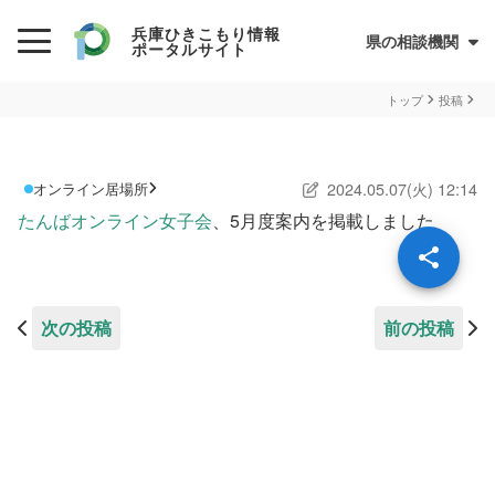
兵庫ひきこもり情報
県の相談機関
ポータルサイト
初めての方へ
トップ
投稿
ひきこもりとは？
2024.05.07(火) 12:14
オンライン居場所
ひきこもり当事者のためのQ&A集
たんばオンライン女子会
、5月度案内を掲載しました
サイトについて
兵庫県ひきこもり総合支援センター
情報が必要な方へ
次の投稿
前の投稿
情報について
お住まいの市町での支援
民間の支援団体（県ネットワーク加入団体）
兵庫ひきこもり相談支援センター
オンライン居場所