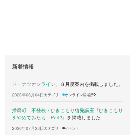
支援をする上でのヒント
メディア掲載
行政などの情報
自治体などの調査
リンク集
新着情報
助成金等の情報
相談したい方へ
ドーナツオンライン
、８月度案内を掲載しました。
2026年08月04日
カテゴリ :
オンライン居場所
相談する前に
兵庫県ひきこもり総合支援センター
播磨町 不登校・ひきこもり啓発講座『ひきこもり
をやめてみたら…Part2』
を掲載しました
兵庫ひきこもり相談支援センター
2026年07月28日
カテゴリ :
イベント
女性のための悩み相談