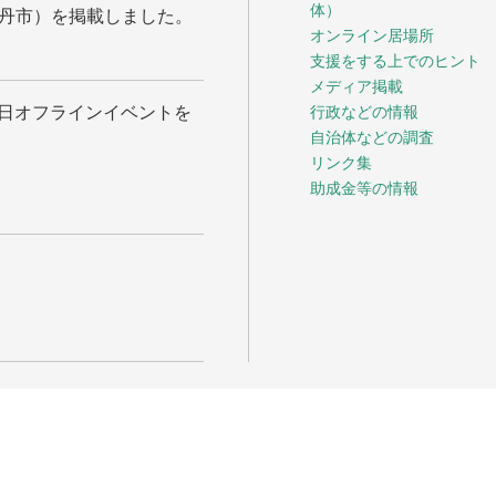
体）
丹市）を掲載しました。
オンライン居場所
支援をする上でのヒント
メディア掲載
月2日オフラインイベントを
行政などの情報
自治体などの調査
リンク集
助成金等の情報
ル・シップス こうべ
が運営・管理をしています。
erved.