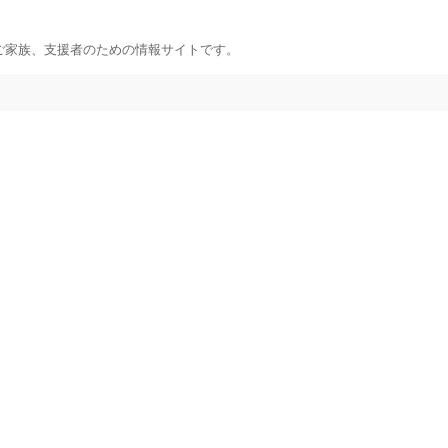
ご家族、支援者のための情報サイトです。
い方へ
連絡したい方へ
前に
イベント情報連絡用フ
きこもり総合支援センター
問い合わせのある方に
援センター
こもり相談支援センター
めの悩み相談
リング機関
方へ
ィアしたい方への情報