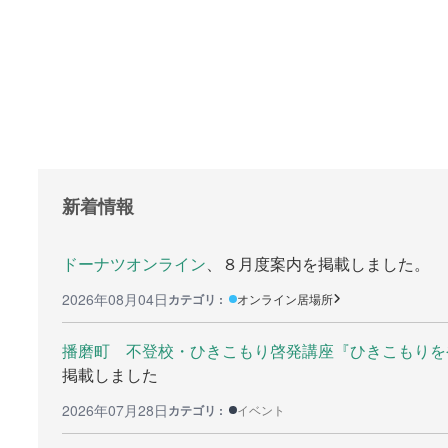
支援をする上でのヒント
就職の相
メディア掲載
学びたい
行政などの情報
研修や講
自治体などの調査
全寮制の
リンク集
新着情報
助成金等の情報
ドーナツオンライン
、８月度案内を掲載しました。
2026年08月04日
カテゴリ :
オンライン居場所
検
索:
播磨町 不登校・ひきこもり啓発講座『ひきこもりをや
掲載しました
2026年07月28日
カテゴリ :
イベント