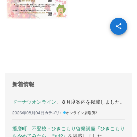
支援をする上でのヒント
メディア掲載
行政などの情報
自治体などの調査
リンク集
助成金等の情報
相談したい方へ
新着情報
相談する前に
ドーナツオンライン
、８月度案内を掲載しました。
兵庫県ひきこもり総合支援センター
2026年08月04日
カテゴリ :
オンライン居場所
兵庫ひきこもり相談支援センター
播磨町 不登校・ひきこもり啓発講座『ひきこもり
女性のための悩み相談
をやめてみたら…Part2』
を掲載しました