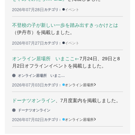
2026年07月28日
カウンセリング機関
カテゴリ :
イベント
働きたい方へ
不登校の子が新しい一歩を踏み出すきっかけとは
（伊丹市）を掲載しました。
働く前に
2026年07月27日
カテゴリ :
イベント
ボランティアしたい方への情報
オンライン居場所 いまここ←
7月24日、29日と8
就職の相談や情報
月2日オフラインイベントを掲載しました。
学びたい方へ
オンライン居場所 いまここ←
2026年07月03日
カテゴリ :
オンライン居場所
研修や講座
ドーナツオンライン
、7月度案内を掲載しました。
全寮制の県立フリースクール
ドーナツオンライン
連絡したい方へ
2026年07月02日
カテゴリ :
オンライン居場所
イベント情報連絡用フォーム