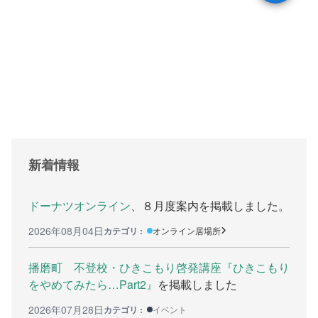
支援をする上でのヒント
メディア掲載
行政などの情報
自治体などの調査
リンク集
助成金等の情報
新着情報
相談したい方へ
ドーナツオンライン
、８月度案内を掲載しました。
相談する前に
2026年08月04日
カテゴリ :
オンライン居場所
兵庫県ひきこもり総合支援センター
播磨町 不登校・ひきこもり啓発講座『ひきこもり
をやめてみたら…Part2』
を掲載しました
兵庫ひきこもり相談支援センター
2026年07月28日
カテゴリ :
イベント
女性のための悩み相談