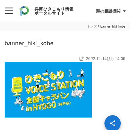
兵庫ひきこもり情報
県の相談機関
ポータルサイト
初めての方へ
トップ
banner_hiki_kobe
ひきこもりとは？
banner_hiki_kobe
ひきこもり当事者のためのQ&A集
2022.11.14(月) 14:05
サイトについて
兵庫県ひきこもり総合支援センター
情報が必要な方へ
情報について
お住まいの市町での支援
民間の支援団体（県ネットワーク加入団体）
兵庫ひきこもり相談支援センター
オンライン居場所