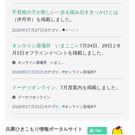
カウンセリング機関
不登校の子が新しい一歩を踏み出すきっかけとは
（伊丹市）を掲載しました。
働きたい方へ
2026年07月27日
カテゴリ :
イベント
働く前に
オンライン居場所 いまここ←
7月24日、29日と8
ボランティアしたい方への情報
月2日オフラインイベントを掲載しました。
オンライン居場所 いまここ←
就職の相談や情報
2026年07月03日
カテゴリ :
オンライン居場所
学びたい方へ
ドーナツオンライン
、7月度案内を掲載しました。
研修や講座
ドーナツオンライン
全寮制の県立フリースクール
2026年07月02日
カテゴリ :
オンライン居場所
連絡したい方へ
兵庫ひきこもり情報ポータルサイト
イベント情報連絡用フォーム