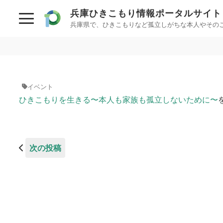
兵庫ひきこもり情報
ポータルサイト
兵庫県で、ひきこもりなど孤立しがちな本人やその
初めての方へ
相談した
ひきこもりとは？
相談する
イベント
ひきこもり当事者のためのQ&A集
兵庫県ひ
ひきこもりを生きる〜本人も家族も孤立しないために〜
兵庫県ひきこもり総合支援センター
兵庫ひきこもり相談支
サイトについて
兵庫ひき
女性のた
情報が必要な方へ
次の投稿
カウンセ
情報について
働きたい
お住まいの市町での支援
民間の支援団体（県ネットワーク加入団体）
働く前に
オンライン居場所
ボランテ