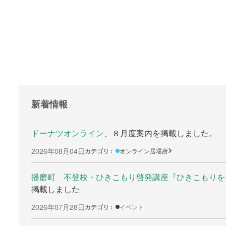
支援をする上でのヒント
就職の相
メディア掲載
学びたい
行政などの情報
研修や講
自治体などの調査
全寮制の
リンク集
新着情報
助成金等の情報
ドーナツオンライン
、８月度案内を掲載しました。
2026年08月04日
カテゴリ :
オンライン居場所
検
索:
播磨町 不登校・ひきこもり啓発講座『ひきこもりをや
掲載しました
2026年07月28日
カテゴリ :
イベント