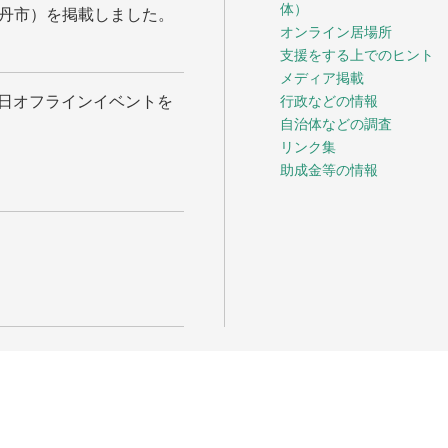
体）
丹市）を掲載しました。
オンライン居場所
支援をする上でのヒント
メディア掲載
月2日オフラインイベントを
行政などの情報
自治体などの調査
リンク集
助成金等の情報
ル・シップス こうべ
が運営・管理をしています。
erved.