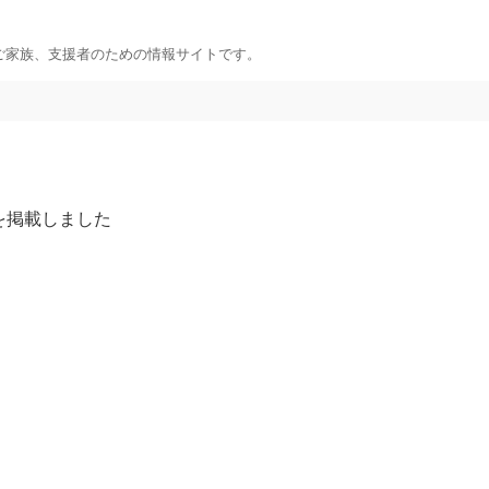
ご家族、支援者のための情報サイトです。
い方へ
連絡したい方へ
前に
イベント情報連絡用フ
きこもり総合支援センター
問い合わせのある方に
を掲載しました
援センター
こもり相談支援センター
めの悩み相談
リング機関
方へ
ィアしたい方への情報