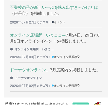
不登校の子が新しい一歩を踏み出すきっかけとは
カウンセリング機関
（伊丹市）を掲載しました。
働きたい方へ
2026年07月27日
カテゴリ :
イベント
働く前に
オンライン居場所 いまここ←
7月24日、29日と8
月2日オフラインイベントを掲載しました。
ボランティアしたい方への情報
オンライン居場所 いまここ←
就職の相談や情報
2026年07月03日
カテゴリ :
オンライン居場所
学びたい方へ
ドーナツオンライン
、7月度案内を掲載しました。
研修や講座
ドーナツオンライン
2026年07月02日
カテゴリ :
オンライン居場所
全寮制の県立フリースクール
連絡したい方へ
兵庫ひきこもり情報ポータルサイト
イベント情報連絡用フォーム