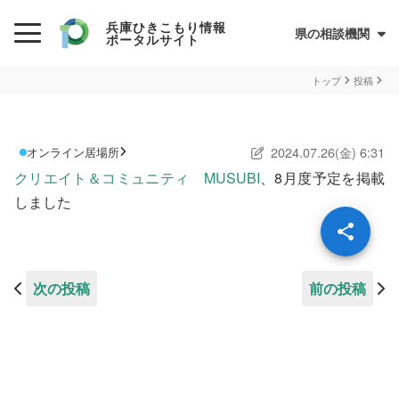
兵庫ひきこもり情報
県の相談機関
ポータルサイト
初めての方へ
トップ
投稿
ひきこもりとは？
2024.07.26(金) 6:31
オンライン居場所
ひきこもり当事者のためのQ&A集
クリエイト＆コミュニティ MUSUBI
、8月度予定を掲載
サイトについて
兵庫県ひきこもり総合支援センター
しました
情報が必要な方へ
情報について
次の投稿
前の投稿
お住まいの市町での支援
民間の支援団体（県ネットワーク加入団体）
兵庫ひきこもり相談支援センター
オンライン居場所