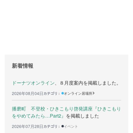
支援をする上でのヒント
メディア掲載
行政などの情報
自治体などの調査
リンク集
新着情報
助成金等の情報
相談したい方へ
ドーナツオンライン
、８月度案内を掲載しました。
2026年08月04日
カテゴリ :
オンライン居場所
相談する前に
兵庫県ひきこもり総合支援センター
播磨町 不登校・ひきこもり啓発講座『ひきこもり
をやめてみたら…Part2』
を掲載しました
兵庫ひきこもり相談支援センター
2026年07月28日
カテゴリ :
イベント
女性のための悩み相談