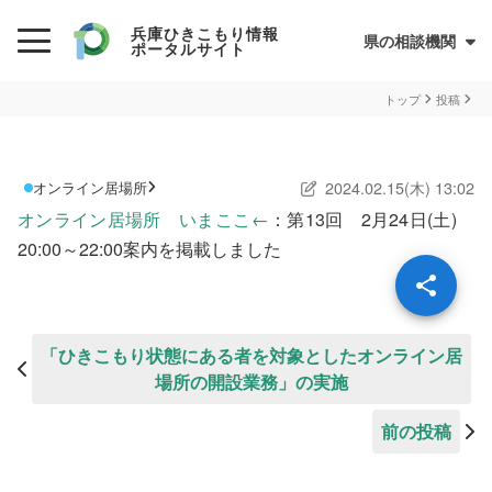
兵庫ひきこもり情報
県の相談機関
ポータルサイト
初めての方へ
トップ
投稿
ひきこもりとは？
2024.02.15(木) 13:02
オンライン居場所
ひきこもり当事者のためのQ&A集
オンライン居場所 いまここ←
：第13回 2月24日(土)
サイトについて
兵庫県ひきこもり総合支援センター
20:00～22:00案内を掲載しました
情報が必要な方へ
情報について
「ひきこもり状態にある者を対象としたオンライン居
場所の開設業務」の実施
お住まいの市町での支援
前の投稿
民間の支援団体（県ネットワーク加入団体）
兵庫ひきこもり相談支援センター
オンライン居場所