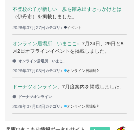
不登校の子が新しい一歩を踏み出すきっかけとは
カウンセリング機関
（伊丹市）を掲載しました。
働きたい方へ
2026年07月27日
カテゴリ :
イベント
働く前に
オンライン居場所 いまここ←
7月24日、29日と8
月2日オフラインイベントを掲載しました。
ボランティアしたい方への情報
オンライン居場所 いまここ←
就職の相談や情報
2026年07月03日
カテゴリ :
オンライン居場所
学びたい方へ
ドーナツオンライン
、7月度案内を掲載しました。
研修や講座
ドーナツオンライン
2026年07月02日
カテゴリ :
オンライン居場所
全寮制の県立フリースクール
連絡したい方へ
兵庫ひきこもり情報ポータルサイト
イベント情報連絡用フォーム