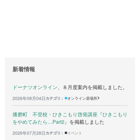
支援をする上でのヒント
メディア掲載
行政などの情報
自治体などの調査
リンク集
新着情報
助成金等の情報
相談したい方へ
ドーナツオンライン
、８月度案内を掲載しました。
2026年08月04日
カテゴリ :
オンライン居場所
相談する前に
兵庫県ひきこもり総合支援センター
播磨町 不登校・ひきこもり啓発講座『ひきこもり
をやめてみたら…Part2』
を掲載しました
兵庫ひきこもり相談支援センター
2026年07月28日
カテゴリ :
イベント
女性のための悩み相談