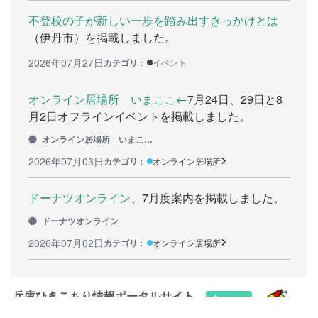
不登校の子が新しい一歩を踏み出すきっかけとは
カウンセリング機関
（伊丹市）を掲載しました。
働きたい方へ
2026年07月27日
カテゴリ :
イベント
働く前に
オンライン居場所 いまここ←
7月24日、29日と8
月2日オフラインイベントを掲載しました。
ボランティアしたい方への情報
オンライン居場所 いまここ←
就職の相談や情報
2026年07月03日
カテゴリ :
オンライン居場所
学びたい方へ
ドーナツオンライン
、7月度案内を掲載しました。
研修や講座
ドーナツオンライン
2026年07月02日
カテゴリ :
オンライン居場所
全寮制の県立フリースクール
連絡したい方へ
兵庫ひきこもり情報ポータルサイト
イベント情報連絡用フォーム