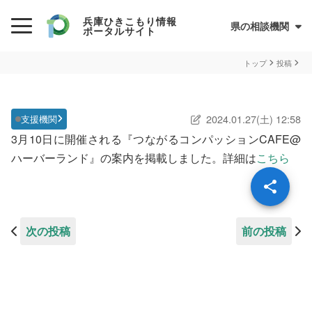
兵庫ひきこもり情報
県の相談機関
ポータルサイト
初めての方へ
トップ
投稿
ひきこもりとは？
2024.01.27(土) 12:58
支援機関
ひきこもり当事者のためのQ&A集
3月10日に開催される『つながるコンパッションCAFE@
サイトについて
兵庫県ひきこもり総合支援センター
ハーバーランド』の案内を掲載しました。詳細は
こちら
情報が必要な方へ
情報について
次の投稿
前の投稿
お住まいの市町での支援
民間の支援団体（県ネットワーク加入団体）
兵庫ひきこもり相談支援センター
オンライン居場所