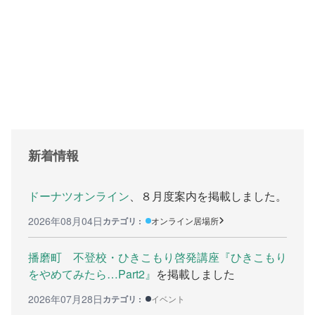
支援をする上でのヒント
メディア掲載
行政などの情報
自治体などの調査
リンク集
新着情報
助成金等の情報
相談したい方へ
ドーナツオンライン
、８月度案内を掲載しました。
2026年08月04日
カテゴリ :
オンライン居場所
相談する前に
兵庫県ひきこもり総合支援センター
播磨町 不登校・ひきこもり啓発講座『ひきこもり
をやめてみたら…Part2』
を掲載しました
兵庫ひきこもり相談支援センター
2026年07月28日
カテゴリ :
イベント
女性のための悩み相談