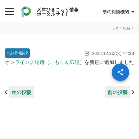
兵庫ひきこもり情報
県の相談機関
ポータルサイト
初めての方へ
トップ
投稿
ひきこもりとは？
2023.12.20(水) 14:28
支援機関
ひきこもり当事者のためのQ&A集
オンライン居場所（こもりん広場）
を新規に追加しました
サイトについて
兵庫県ひきこもり総合支援センター
情報が必要な方へ
次の投稿
前の投稿
情報について
お住まいの市町での支援
民間の支援団体（県ネットワーク加入団体）
兵庫ひきこもり相談支援センター
オンライン居場所