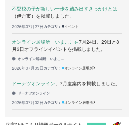
不登校の子が新しい一歩を踏み出すきっかけとは
カウンセリング機関
（伊丹市）を掲載しました。
働きたい方へ
2026年07月27日
カテゴリ :
イベント
働く前に
オンライン居場所 いまここ←
7月24日、29日と8
月2日オフラインイベントを掲載しました。
ボランティアしたい方への情報
オンライン居場所 いまここ←
就職の相談や情報
2026年07月03日
カテゴリ :
オンライン居場所
学びたい方へ
ドーナツオンライン
、7月度案内を掲載しました。
研修や講座
ドーナツオンライン
2026年07月02日
カテゴリ :
オンライン居場所
全寮制の県立フリースクール
連絡したい方へ
兵庫ひきこもり情報ポータルサイト
イベント情報連絡用フォーム