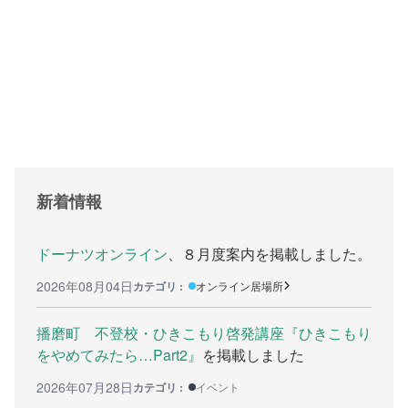
支援をする上でのヒント
メディア掲載
行政などの情報
自治体などの調査
リンク集
新着情報
助成金等の情報
相談したい方へ
ドーナツオンライン
、８月度案内を掲載しました。
2026年08月04日
カテゴリ :
オンライン居場所
相談する前に
兵庫県ひきこもり総合支援センター
播磨町 不登校・ひきこもり啓発講座『ひきこもり
をやめてみたら…Part2』
を掲載しました
兵庫ひきこもり相談支援センター
2026年07月28日
カテゴリ :
イベント
女性のための悩み相談