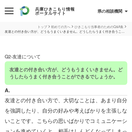
兵庫ひきこもり情報
県の相談機関
ポータルサイト
初めての方へ
トップ
初めての方へ
ひきこもり当事者のためのQ&A集
友達との付き合い方が、どうもうまくいきません。どうしたらうまく付き合うことができるでしょうか。
ひきこもりとは？
ひきこもり当事者のためのQ&A集
Q2-
友達について
サイトについて
兵庫県ひきこもり総合支援センター
友達との付き合い方が、どうもうまくいきません。ど
情報が必要な方へ
うしたらうまく付き合うことができるでしょうか。
A.
情報について
友達との付き合い方で、大切なことは、あまり自分
お住まいの市町での支援
を強調したり、自分の好みや考えばかりを主張しな
民間の支援団体（県ネットワーク加入団体）
兵庫ひきこもり相談支援センター
いことです。こちらの思いばかりでコミュニケーシ
オンライン居場所
ョンを進めていくと、相手はしんどくなってしまっ