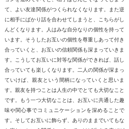
支援をする上でのヒント
て、よい友達関係がつくられなくなります。また逆
メディア掲載
に相手にばかり話を合わせてしまうと、こちらがし
んどくなります。人はみな自分なりの個性を持って
行政などの情報
います。そうしたお互いの個性を尊重しあって付き
自治体などの調査
合っていくと、お互いの信頼関係も深まっていきま
リンク集
す。こうしてお互いに対等な関係ができれば、話し
助成金等の情報
合っていても楽しくなります。二人の関係が深まっ
相談したい方へ
ていけば、親友という間柄になっていくと思いま
す。親友を持つことは人生の中でとても大切なこと
相談する前に
です。もう一つ大切なことは、お互いに共通した趣
兵庫県ひきこもり総合支援センター
味や関心事でコミュニケーションを深めることで
兵庫ひきこもり相談支援センター
す。そしてお互いに飾らず、ありのままでいてもな
女性のための悩み相談