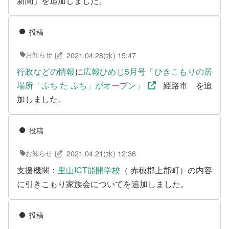
新聞」を追加しました。
カウンセリング機関
投稿
働きたい方へ
2021.04.28(水) 15:47
お知らせ
働く前に
行政などの情報
に
広報ひめじ5月号「ひきこもりの居
場所「ぷち た ぷち」がオープン」
姫路市 を追
ボランティアしたい方への情報
加しました。
就職の相談や情報
学びたい方へ
投稿
2021.04.21(水) 12:36
お知らせ
研修や講座
支援機関：
里山ICT能開学校
（ 赤穂郡上郡町）の内容
全寮制の県立フリースクール
に引きこもり家族会についてを追加しました。
連絡したい方へ
投稿
イベント情報連絡用フォーム