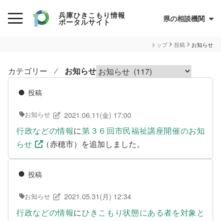
兵庫ひきこもり情報
県の相談機関
ポータルサイト
初めての方へ
トップ
投稿
お知らせ
ひきこもりとは？
カテゴリー ⁄
お知らせ
ひきこもり当事者のためのQ&A集
投稿
サイトについて
兵庫県ひきこもり総合支援センター
2021.06.11(金) 17:00
お知らせ
情報が必要な方へ
行政などの情報
に
第３６回市民福祉講座開催のお知
らせ
（赤穂市）を追加しました。
情報について
お住まいの市町での支援
投稿
民間の支援団体（県ネットワーク加入団体）
2021.05.31(月) 12:34
お知らせ
兵庫ひきこもり相談支援センター
行政などの情報
に
ひきこもり状態にある者を対象と
オンライン居場所