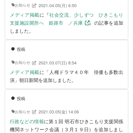
2021.04.05(月) 6:50
お知らせ
問い合わせのある方に
メディア掲載
に『
社会交流、少しずつ ひきこもり
支援施設開所へ 姫路市 ／兵庫
』の記事を追加
しました。
検
索:
投稿
2021.03.07(日) 8:54
お知らせ
メディア掲載
に「人権ドラマ４０年 俳優も多数出
演」朝日新聞を追加しました。
投稿
2021.03.05(金) 14:06
お知らせ
行政などの情報
に第１回 明石市ひきこもり支援関係
機関ネットワーク会議（３月１９日）を追加しまし