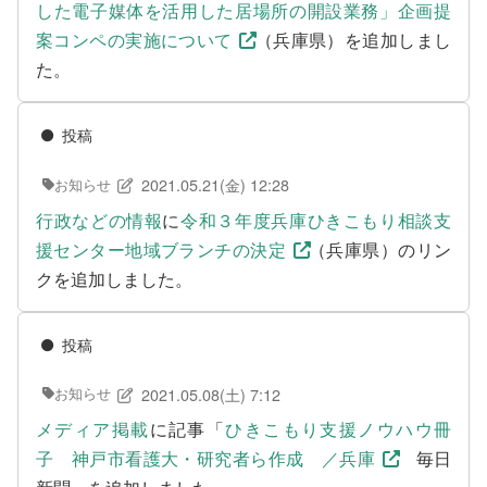
した電子媒体を活用した居場所の開設業務」企画提
支援をする上でのヒント
案コンペの実施について
（兵庫県）を追加しまし
た。
メディア掲載
行政などの情報
投稿
自治体などの調査
2021.05.21(金) 12:28
お知らせ
リンク集
行政などの情報
に
令和３年度兵庫ひきこもり相談支
助成金等の情報
援センター地域ブランチの決定
（兵庫県）のリン
クを追加しました。
相談したい方へ
投稿
相談する前に
兵庫県ひきこもり総合支援センター
2021.05.08(土) 7:12
お知らせ
メディア掲載
に記事「
ひきこもり支援ノウハウ冊
兵庫ひきこもり相談支援センター
子 神戸市看護大・研究者ら作成 ／兵庫
毎日
女性のための悩み相談