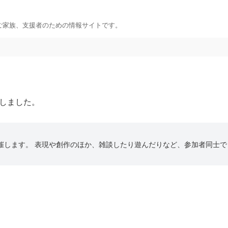
ご家族、支援者のための情報サイトです。
い方へ
連絡したい方へ
前に
イベント情報連絡用フ
きこもり総合支援センター
問い合わせのある方に
載しました。
援センター
こもり相談支援センター
めの悩み相談
催します。 表現や創作のほか、雑談したり遊んだりなど、参加者同士で
リング機関
方へ
ィアしたい方への情報