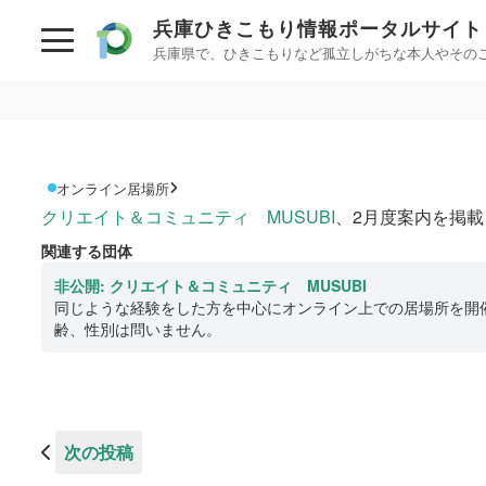
兵庫ひきこもり情報
ポータルサイト
兵庫県で、ひきこもりなど孤立しがちな本人やその
初めての方へ
相談した
ひきこもりとは？
相談する
オンライン居場所
ひきこもり当事者のためのQ&A集
兵庫県ひ
クリエイト＆コミュニティ MUSUBI
、2月度案内を掲
兵庫県ひきこもり総合支援センター
兵庫ひきこもり相談支
関連する団体
サイトについて
兵庫ひき
非公開: クリエイト＆コミュニティ MUSUBI
女性のた
情報が必要な方へ
同じような経験をした方を中心にオンライン上での居場所を開
齢、性別は問いません。
カウンセ
情報について
働きたい
お住まいの市町での支援
民間の支援団体（県ネットワーク加入団体）
働く前に
次の投稿
オンライン居場所
ボランテ