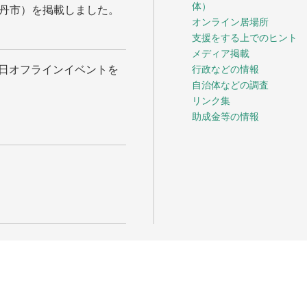
体）
丹市）を掲載しました。
オンライン居場所
支援をする上でのヒント
メディア掲載
月2日オフラインイベントを
行政などの情報
自治体などの調査
リンク集
助成金等の情報
ル・シップス こうべ
が運営・管理をしています。
erved.