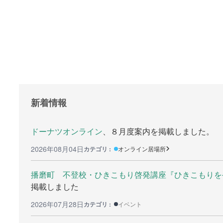
支援をする上でのヒント
就職の相
メディア掲載
学びたい
行政などの情報
研修や講
自治体などの調査
全寮制の
リンク集
新着情報
助成金等の情報
ドーナツオンライン
、８月度案内を掲載しました。
2026年08月04日
カテゴリ :
オンライン居場所
検
索:
播磨町 不登校・ひきこもり啓発講座『ひきこもりをや
掲載しました
2026年07月28日
カテゴリ :
イベント