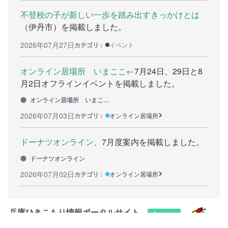
不登校の子が新しい一歩を踏み出すきっかけとは
カウンセリング機関
（伊丹市）を掲載しました。
働きたい方へ
2026年07月27日
カテゴリ :
イベント
働く前に
オンライン居場所 いまここ←
7月24日、29日と8
月2日オフラインイベントを掲載しました。
ボランティアしたい方への情報
オンライン居場所 いまここ←
就職の相談や情報
2026年07月03日
カテゴリ :
オンライン居場所
学びたい方へ
ドーナツオンライン
、7月度案内を掲載しました。
研修や講座
ドーナツオンライン
2026年07月02日
カテゴリ :
オンライン居場所
全寮制の県立フリースクール
連絡したい方へ
兵庫ひきこもり情報ポータルサイト
イベント情報連絡用フォーム