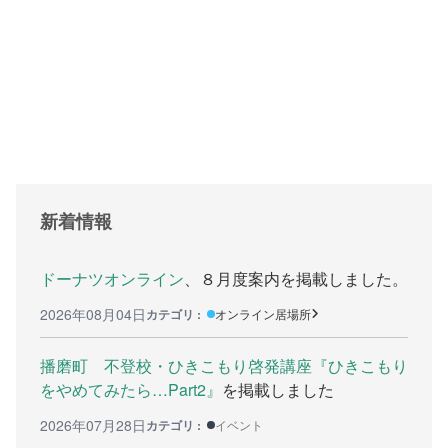
支援をする上でのヒント
メディア掲載
行政などの情報
自治体などの調査
リンク集
新着情報
助成金等の情報
相談したい方へ
ドーナツオンライン
、８月度案内を掲載しました。
2026年08月04日
カテゴリ :
オンライン居場所
相談する前に
兵庫県ひきこもり総合支援センター
播磨町 不登校・ひきこもり啓発講座『ひきこもり
をやめてみたら…Part2』
を掲載しました
兵庫ひきこもり相談支援センター
2026年07月28日
カテゴリ :
イベント
女性のための悩み相談