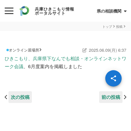
兵庫ひきこもり情報
県の相談機関
ポータルサイト
初めての方へ
トップ
投稿
ひきこもりとは？
2025.06.09(月) 6:37
オンライン居場所
ひきこもり当事者のためのQ&A集
ひきこもり、兵庫県下なんでも相談・オンラインネットワ
サイトについて
兵庫県ひきこもり総合支援センター
ーク会議
、6月度案内を掲載しました
情報が必要な方へ
情報について
次の投稿
前の投稿
お住まいの市町での支援
民間の支援団体（県ネットワーク加入団体）
兵庫ひきこもり相談支援センター
オンライン居場所