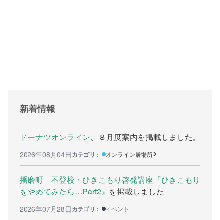
支援をする上でのヒント
メディア掲載
行政などの情報
自治体などの調査
リンク集
新着情報
助成金等の情報
相談したい方へ
ドーナツオンライン
、８月度案内を掲載しました。
2026年08月04日
カテゴリ :
オンライン居場所
相談する前に
兵庫県ひきこもり総合支援センター
播磨町 不登校・ひきこもり啓発講座『ひきこもり
をやめてみたら…Part2』
を掲載しました
兵庫ひきこもり相談支援センター
2026年07月28日
カテゴリ :
イベント
女性のための悩み相談