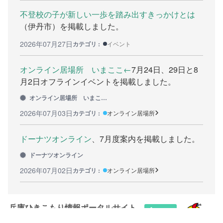
不登校の子が新しい一歩を踏み出すきっかけとは
カウンセリング機関
（伊丹市）を掲載しました。
働きたい方へ
2026年07月27日
カテゴリ :
イベント
働く前に
オンライン居場所 いまここ←
7月24日、29日と8
月2日オフラインイベントを掲載しました。
ボランティアしたい方への情報
オンライン居場所 いまここ←
就職の相談や情報
2026年07月03日
カテゴリ :
オンライン居場所
学びたい方へ
ドーナツオンライン
、7月度案内を掲載しました。
研修や講座
ドーナツオンライン
2026年07月02日
カテゴリ :
オンライン居場所
全寮制の県立フリースクール
連絡したい方へ
兵庫ひきこもり情報ポータルサイト
イベント情報連絡用フォーム