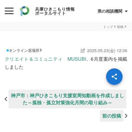
兵庫ひきこもり情報
県の相談機関
ポータルサイト
初めての方へ
トップ
投稿
ひきこもりとは？
2025.05.23(金) 12:06
オンライン居場所
ひきこもり当事者のためのQ&A集
クリエイト＆コミュニティ MUSUBI
、6月度案内を掲載
サイトについて
兵庫県ひきこもり総合支援センター
しました
情報が必要な方へ
情報について
神戸市：神戸ひきこもり支援室周知動画を作成しまし
た～孤独・孤立対策強化月間の取り組み～
お住まいの市町での支援
前の投稿
民間の支援団体（県ネットワーク加入団体）
兵庫ひきこもり相談支援センター
オンライン居場所