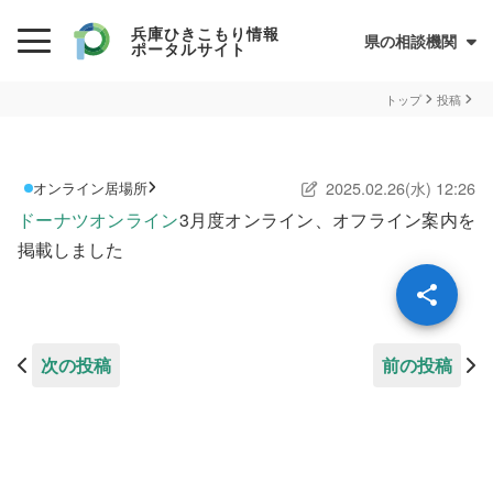
兵庫ひきこもり情報
県の相談機関
ポータルサイト
初めての方へ
トップ
投稿
ひきこもりとは？
2025.02.26(水) 12:26
オンライン居場所
ひきこもり当事者のためのQ&A集
ドーナツオンライン
3月度オンライン、オフライン案内を
サイトについて
兵庫県ひきこもり総合支援センター
掲載しました
情報が必要な方へ
情報について
次の投稿
前の投稿
お住まいの市町での支援
民間の支援団体（県ネットワーク加入団体）
兵庫ひきこもり相談支援センター
オンライン居場所