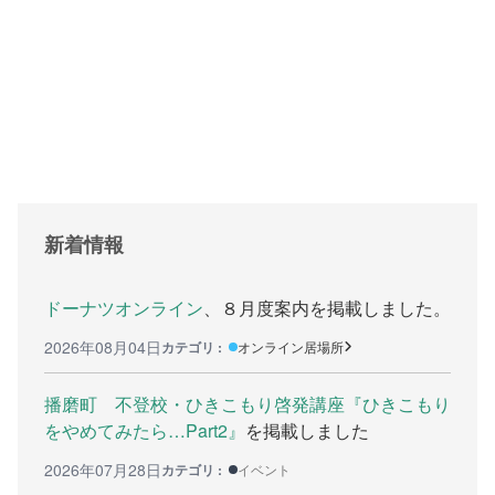
支援をする上でのヒント
メディア掲載
行政などの情報
自治体などの調査
リンク集
新着情報
助成金等の情報
相談したい方へ
ドーナツオンライン
、８月度案内を掲載しました。
2026年08月04日
カテゴリ :
オンライン居場所
相談する前に
兵庫県ひきこもり総合支援センター
播磨町 不登校・ひきこもり啓発講座『ひきこもり
をやめてみたら…Part2』
を掲載しました
兵庫ひきこもり相談支援センター
2026年07月28日
カテゴリ :
イベント
女性のための悩み相談