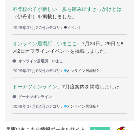
不登校の子が新しい一歩を踏み出すきっかけとは
カウンセリング機関
（伊丹市）を掲載しました。
働きたい方へ
2026年07月27日
カテゴリ :
イベント
働く前に
オンライン居場所 いまここ←
7月24日、29日と8
月2日オフラインイベントを掲載しました。
ボランティアしたい方への情報
オンライン居場所 いまここ←
就職の相談や情報
2026年07月03日
カテゴリ :
オンライン居場所
学びたい方へ
ドーナツオンライン
、7月度案内を掲載しました。
研修や講座
ドーナツオンライン
2026年07月02日
カテゴリ :
オンライン居場所
全寮制の県立フリースクール
連絡したい方へ
兵庫ひきこもり情報ポータルサイト
イベント情報連絡用フォーム