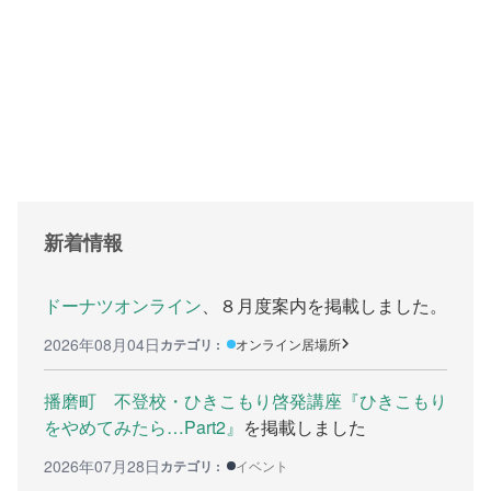
支援をする上でのヒント
メディア掲載
行政などの情報
自治体などの調査
リンク集
新着情報
助成金等の情報
相談したい方へ
ドーナツオンライン
、８月度案内を掲載しました。
2026年08月04日
カテゴリ :
オンライン居場所
相談する前に
兵庫県ひきこもり総合支援センター
播磨町 不登校・ひきこもり啓発講座『ひきこもり
をやめてみたら…Part2』
を掲載しました
兵庫ひきこもり相談支援センター
2026年07月28日
カテゴリ :
イベント
女性のための悩み相談