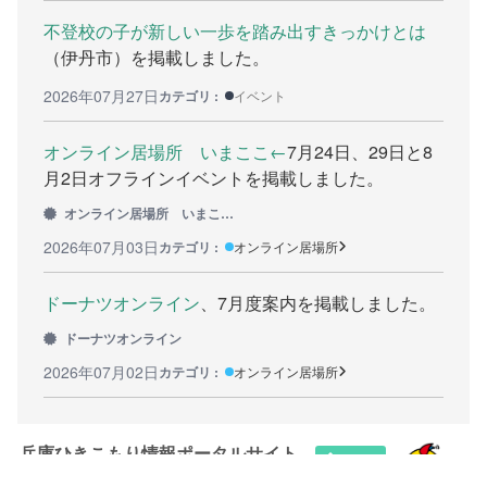
不登校の子が新しい一歩を踏み出すきっかけとは
カウンセリング機関
（伊丹市）を掲載しました。
働きたい方へ
2026年07月27日
カテゴリ :
イベント
働く前に
オンライン居場所 いまここ←
7月24日、29日と8
月2日オフラインイベントを掲載しました。
ボランティアしたい方への情報
オンライン居場所 いまここ←
就職の相談や情報
2026年07月03日
カテゴリ :
オンライン居場所
学びたい方へ
ドーナツオンライン
、7月度案内を掲載しました。
研修や講座
ドーナツオンライン
2026年07月02日
カテゴリ :
オンライン居場所
全寮制の県立フリースクール
連絡したい方へ
兵庫ひきこもり情報ポータルサイト
イベント情報連絡用フォーム