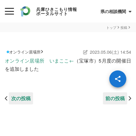
兵庫ひきこもり情報
県の相談機関
ポータルサイト
初めての方へ
トップ
投稿
ひきこもりとは？
2023.05.06(土) 14:54
オンライン居場所
ひきこもり当事者のためのQ&A集
オンライン居場所 いまここ←
（宝塚市）5月度の開催日
サイトについて
兵庫県ひきこもり総合支援センター
を追加しました
情報が必要な方へ
情報について
次の投稿
前の投稿
お住まいの市町での支援
民間の支援団体（県ネットワーク加入団体）
兵庫ひきこもり相談支援センター
オンライン居場所