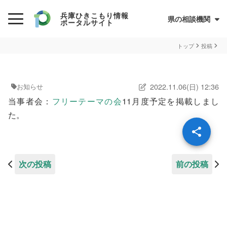
兵庫ひきこもり情報
県の相談機関
ポータルサイト
初めての方へ
トップ
投稿
ひきこもりとは？
2022.11.06(日) 12:36
お知らせ
ひきこもり当事者のためのQ&A集
当事者会：
フリーテーマの会
11月度予定を掲載しまし
サイトについて
兵庫県ひきこもり総合支援センター
た。
情報が必要な方へ
情報について
次の投稿
前の投稿
お住まいの市町での支援
民間の支援団体（県ネットワーク加入団体）
兵庫ひきこもり相談支援センター
オンライン居場所