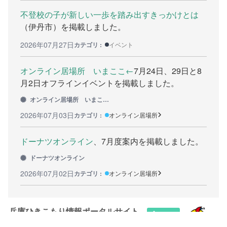
不登校の子が新しい一歩を踏み出すきっかけとは
カウンセリング機関
（伊丹市）を掲載しました。
働きたい方へ
2026年07月27日
カテゴリ :
イベント
働く前に
オンライン居場所 いまここ←
7月24日、29日と8
月2日オフラインイベントを掲載しました。
ボランティアしたい方への情報
オンライン居場所 いまここ←
就職の相談や情報
2026年07月03日
カテゴリ :
オンライン居場所
学びたい方へ
ドーナツオンライン
、7月度案内を掲載しました。
研修や講座
ドーナツオンライン
2026年07月02日
カテゴリ :
オンライン居場所
全寮制の県立フリースクール
連絡したい方へ
兵庫ひきこもり情報ポータルサイト
イベント情報連絡用フォーム