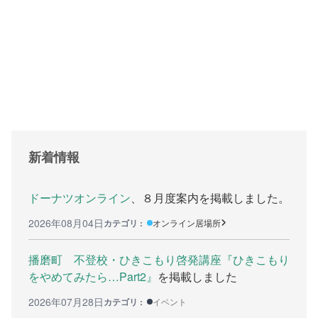
支援をする上でのヒント
メディア掲載
行政などの情報
自治体などの調査
リンク集
新着情報
助成金等の情報
相談したい方へ
ドーナツオンライン
、８月度案内を掲載しました。
2026年08月04日
カテゴリ :
オンライン居場所
相談する前に
兵庫県ひきこもり総合支援センター
播磨町 不登校・ひきこもり啓発講座『ひきこもり
をやめてみたら…Part2』
を掲載しました
兵庫ひきこもり相談支援センター
2026年07月28日
カテゴリ :
イベント
女性のための悩み相談